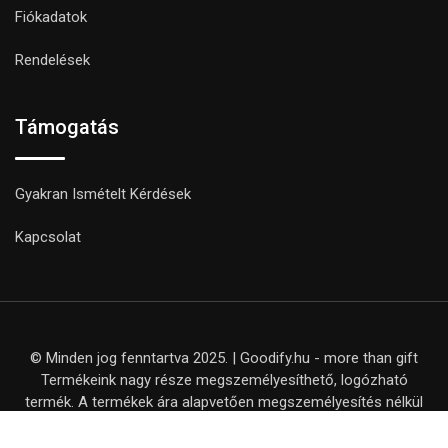
Fiókadatok
Rendelések
Támogatás
Gyakran Ismételt Kérdések
Kapcsolat
© Minden jog fenntartva 2025. | Goodify.hu - more than gift
Termékeink nagy része megszemélyesíthető, logózható
termék. A termékek ára alapvetően megszemélyesítés nélkül
értendő, kivéve, ha ezt külön nem jelezzük a termék adatlapján.