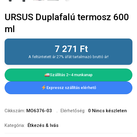
URSUS Duplafalú termosz 600
ml
7 271
Ft
A feltüntetett ár 27% áfát tartalmazó bruttó ár!
Szállítás 2–4 munkanap
Expressz szállítás elérhető
Cikkszám:
MO6376-03
Elérhetőség:
0 Nincs készleten
Kategória:
Étkezés & Ivás