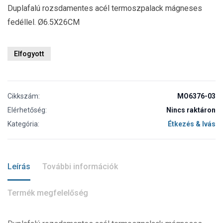
Duplafalú rozsdamentes acél termoszpalack mágneses
fedéllel. Ø6.5X26CM
Elfogyott
Cikkszám:
MO6376-03
Elérhetőség:
Nincs raktáron
Kategória:
Étkezés & Ivás
Leírás
További információk
Termék megfelelőség