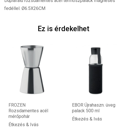
Duplafalú rozsdamentes acél termoszpalack mágneses
fedéllel. Ø6.5X26CM
Ez is érdekelhet
FROZEN
EBOR Újrahaszn. üveg
Rozsdamentes acél
palack 500 ml
mérőpohár
Étkezés & Ivás
Étkezés & Ivás