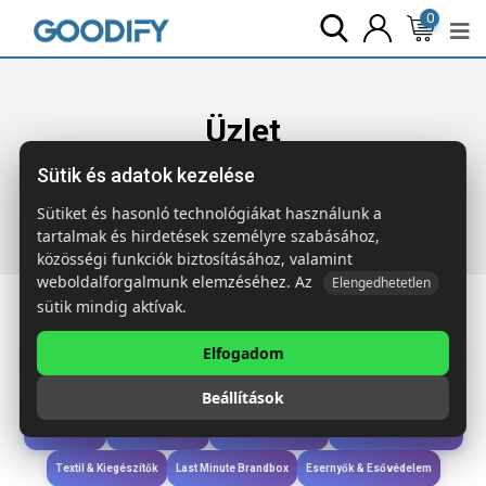
0
Üzlet
Sütik és adatok kezelése
Főoldal
Termékek
Étkezés & Ivás
URSUS Duplafalú
termosz 600 ml
Sütiket és hasonló technológiákat használunk a
tartalmak és hirdetések személyre szabásához,
közösségi funkciók biztosításához, valamint
weboldalforgalmunk elemzéséhez. Az
Elengedhetetlen
sütik mindig aktívak.
Elfogadom
Iroda & Írás
Táskák & Utazás
Étkezés & Ivás
Szóróajándék & Szerszám
Beállítások
Technológia & Kiegészítők
Wellness & Ápolás
Sport & Szabadidő
Újdonságok
Karácsony & Tél
Gyerekek & játékok
Ruházat & Kiegészítők
Textil & Kiegészítők
Last Minute Brandbox
Esernyők & Esővédelem