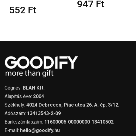
947
Ft
552
Ft
Cégnév:
BLAN Kft.
Alapítás éve:
2004
Székhely:
4024 Debrecen, Piac utca 26. A. ép. 3/12.
Adószám:
13413543-2-09
Bankszámlaszám:
11600006-00000000-13410502
E-mail:
hello@goodify.hu