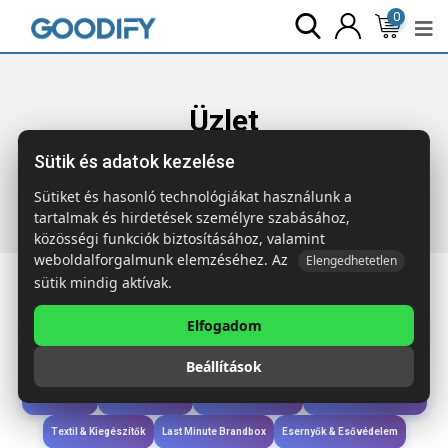
0
Üzlet
Sütik és adatok kezelése
Főoldal
Termékek
Étkezés & Ivás
UTAH Tritán palack,
500 ml
Sütiket és hasonló technológiákat használunk a
tartalmak és hirdetések személyre szabásához,
közösségi funkciók biztosításához, valamint
weboldalforgalmunk elemzéséhez. Az
Elengedhetetlen
sütik mindig aktívak.
Elfogadom
Iroda & Írás
Táskák & Utazás
Étkezés & Ivás
Szóróajándék & Szerszám
Beállítások
Technológia & Kiegészítők
Wellness & Ápolás
Sport & Szabadidő
Újdonságok
Karácsony & Tél
Gyerekek & játékok
Ruházat & Kiegészítők
Textil & Kiegészítők
Last Minute Brandbox
Esernyők & Esővédelem