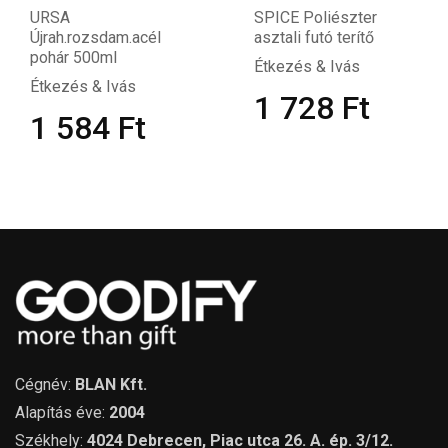
URSA
SPICE Poliészter
Újrah.rozsdam.acél
asztali futó terítő
pohár 500ml
Étkezés & Ivás
Étkezés & Ivás
1 728
Ft
1 584
Ft
Cégnév:
BLAN Kft.
Alapítás éve:
2004
Székhely:
4024 Debrecen, Piac utca 26. A. ép. 3/12.