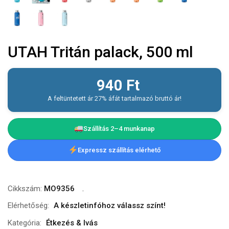
UTAH Tritán palack, 500 ml
940
Ft
A feltüntetett ár 27% áfát tartalmazó bruttó ár!
Szállítás 2–4 munkanap
Expressz szállítás elérhető
Cikkszám:
MO9356
Elérhetőség:
A készletinfóhoz válassz színt!
Kategória:
Étkezés & Ivás