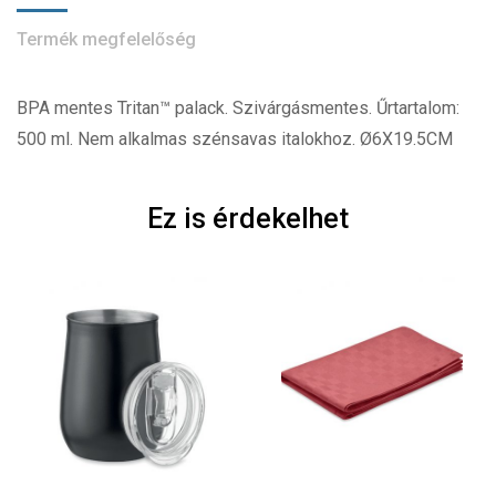
Termék megfelelőség
BPA mentes Tritan™ palack. Szivárgásmentes. Űrtartalom:
500 ml. Nem alkalmas szénsavas italokhoz. Ø6X19.5CM
Ez is érdekelhet