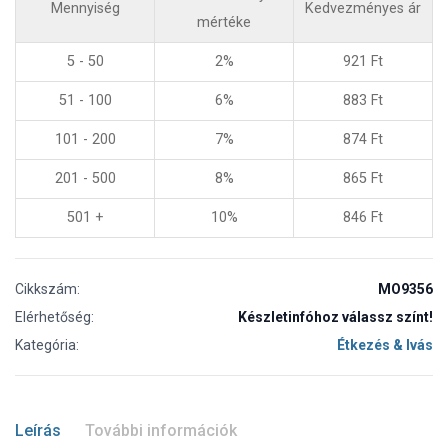
Mennyiség
Kedvezményes ár
mértéke
5 - 50
2%
921
Ft
51 - 100
6%
883
Ft
101 - 200
7%
874
Ft
201 - 500
8%
865
Ft
501 +
10%
846
Ft
Cikkszám:
MO9356
Elérhetőség:
Készletinfóhoz válassz színt!
Kategória:
Étkezés & Ivás
Leírás
További információk