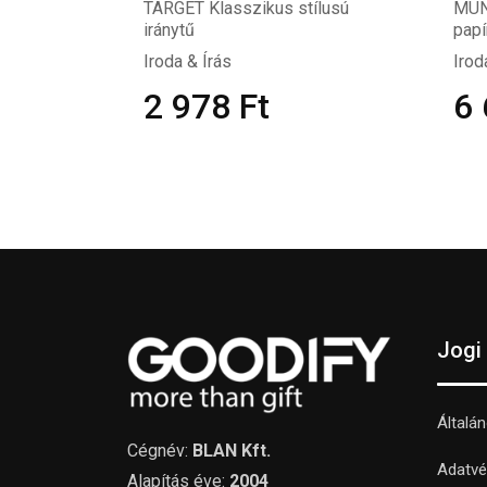
TARGET Klasszikus stílusú
MUN
iránytű
pap
Iroda & Írás
Irod
2 978
Ft
6
Jogi
Általá
Cégnév:
BLAN Kft.
Adatvé
Alapítás éve:
2004