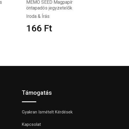
s
MEMO SEED Magpapír
öntapadós jegyzetelők
Iroda & Írás
166
Ft
Támogatás
Gyakran Ismételt Kérdések
Kapcsolat