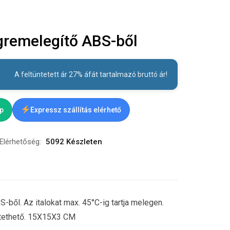
emelegítő ABS-ből
A feltüntetett ár 27% áfát tartalmazó bruttó ár!
ap
Expressz szállítás elérhető
Elérhetőség:
5092 Készleten
ből. Az italokat max. 45°C-ig tartja melegen.
tethető. 15X15X3 CM