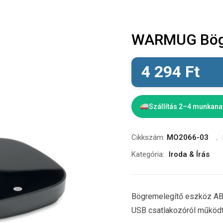
WARMUG Bögr
4 294
Ft
Szállítás 2–4 munkan
Cikkszám:
MO2066-03
Kategória:
Iroda & Írás
Bögremelegítő eszköz ABS-
USB csatlakozóról működ