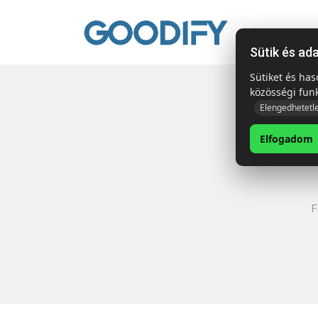
Kezdől
Sütik és ad
Sütiket és ha
közösségi fun
Elengedhetetl
Elfogadom
F