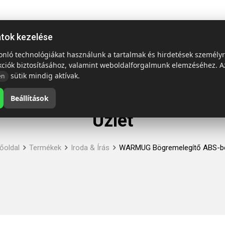
ap
Termékek
Emblémázás és szállítás
Tech = Kedvező á
atok kezelése
sonló technológiákat használunk a tartalmak és hirdetések személy
kciók biztosításához, valamint weboldalforgalmunk elemzéséhez. A
sütik mindig aktívak.
en
Beállítások
Üzlet
őoldal
Termékek
Iroda & Írás
WARMUG Bögremelegítő ABS-b