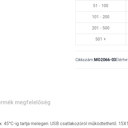
51 - 100
101 - 200
201 - 500
501 +
Cikkszám:
MO2066-03
Elérhe
rmék megfelelőség
x. 45°C-ig tartja melegen. USB csatlakozóról működtethető. 15