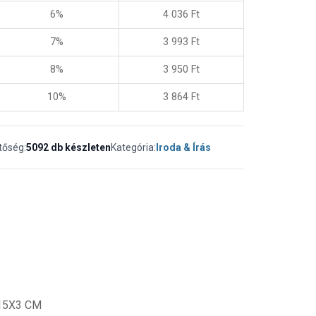
6%
4 036
Ft
7%
3 993
Ft
8%
3 950
Ft
10%
3 864
Ft
tőség:
5092 db készleten
Kategória:
Iroda & Írás
X15X3 CM