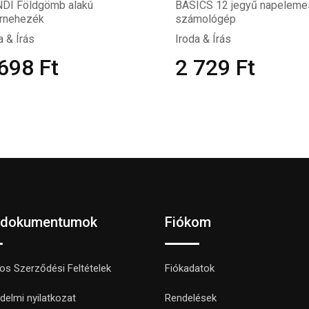
DI Földgömb alakú
BASICS 12 jegyű napeleme
írnehezék
számológép
a & Írás
Iroda & Írás
 698
Ft
2 729
Ft
 dokumentumok
Fiókom
nos Szerződési Feltételek
Fiókadatok
delmi nyilatkozat
Rendelések