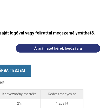
saját logóval vagy felirattal megszemélyesíthető.
Árajánlatot kérek logózásra
ÁRBA TESZEM
ért!
Kedvezmény mértéke
Kedvezményes ár
2%
4 208
Ft