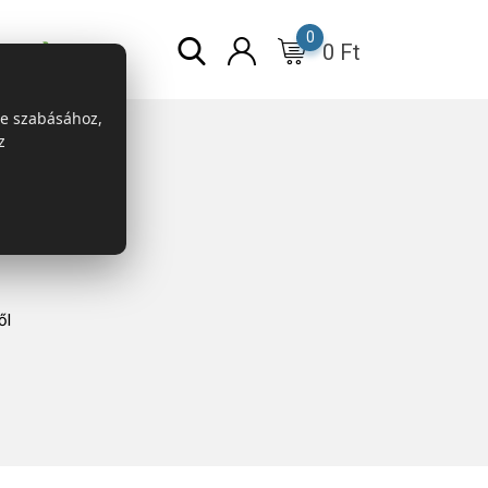
0
0
Ft
r
ESG
re szabásához,
z
ől