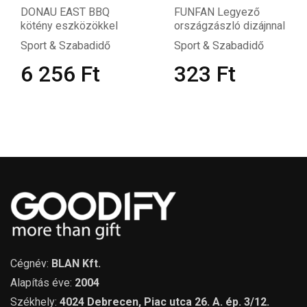
DONAU EAST BBQ
FUNFAN Legyező
kötény eszközökkel
országzászló dizájnnal
Sport & Szabadidő
Sport & Szabadidő
6 256
Ft
323
Ft
Cégnév:
BLAN Kft.
Alapítás éve:
2004
Székhely:
4024 Debrecen, Piac utca 26. A. ép. 3/12.