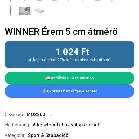
WINNER Érem 5 cm átmérő
1 024
Ft
A feltüntetett ár 27% áfát tartalmazó bruttó ár!
Szállítás 2–4 munkanap
Expressz szállítás elérhető
Cikkszám:
MO2260
Elérhetőség:
A készletinfóhoz válassz színt!
Kategória:
Sport & Szabadidő