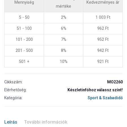
Mennyiség
Kedvezményes ár
mértéke
5 - 50
2%
1 003
Ft
51 - 100
6%
962
Ft
101 - 200
7%
952
Ft
201 - 500
8%
942
Ft
501 +
10%
921
Ft
Cikkszám:
MO2260
Elérhetőség:
Készletinfóhoz válassz színt!
Kategória:
Sport & Szabadidő
Leírás
További információk