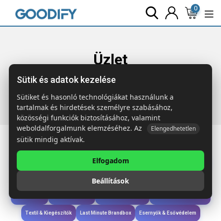
0
Üzlet
Sütik és adatok kezelése
Főoldal
Termékek
Sport & Szabadidő
WINNER Érem 5
cm átmérő
Sütiket és hasonló technológiákat használunk a
tartalmak és hirdetések személyre szabásához,
közösségi funkciók biztosításához, valamint
weboldalforgalmunk elemzéséhez. Az
Elengedhetetlen
sütik mindig aktívak.
Elfogadom
Iroda & Írás
Táskák & Utazás
Étkezés & Ivás
Szóróajándék & Szerszám
Beállítások
Technológia & Kiegészítők
Wellness & Ápolás
Sport & Szabadidő
Újdonságok
Karácsony & Tél
Gyerekek & játékok
Ruházat & Kiegészítők
Textil & Kiegészítők
Last Minute Brandbox
Esernyők & Esővédelem