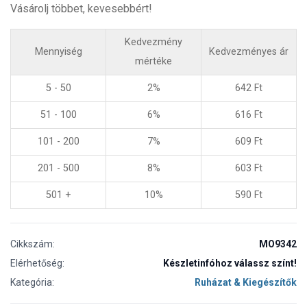
Vásárolj többet, kevesebbért!
Kedvezmény
Mennyiség
Kedvezményes ár
mértéke
5 - 50
2%
642
Ft
51 - 100
6%
616
Ft
101 - 200
7%
609
Ft
201 - 500
8%
603
Ft
501 +
10%
590
Ft
Cikkszám:
MO9342
Elérhetőség:
Készletinfóhoz válassz színt!
Kategória:
Ruházat & Kiegészítők