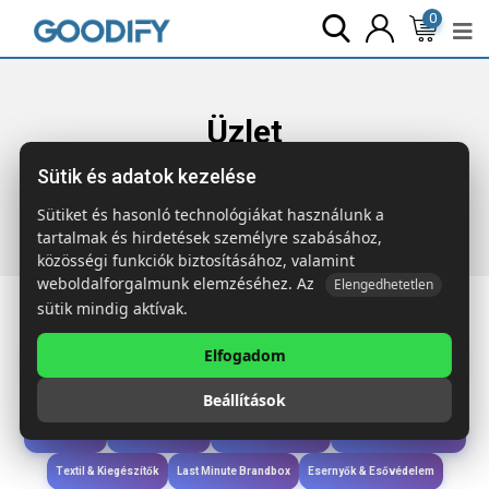
0
Üzlet
Sütik és adatok kezelése
Főoldal
Termékek
Ruházat & Kiegészítők
WOOGIE
Színes poliészter kalap
Sütiket és hasonló technológiákat használunk a
tartalmak és hirdetések személyre szabásához,
közösségi funkciók biztosításához, valamint
weboldalforgalmunk elemzéséhez. Az
Elengedhetetlen
sütik mindig aktívak.
Elfogadom
Iroda & Írás
Táskák & Utazás
Étkezés & Ivás
Szóróajándék & Szerszám
Beállítások
Technológia & Kiegészítők
Wellness & Ápolás
Sport & Szabadidő
Újdonságok
Karácsony & Tél
Gyerekek & játékok
Ruházat & Kiegészítők
Textil & Kiegészítők
Last Minute Brandbox
Esernyők & Esővédelem