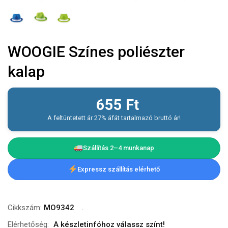
WOOGIE Színes poliészter
kalap
655
Ft
A feltüntetett ár 27% áfát tartalmazó bruttó ár!
Szállítás 2–4 munkanap
Expressz szállítás elérhető
Cikkszám:
MO9342
Elérhetőség:
A készletinfóhoz válassz színt!