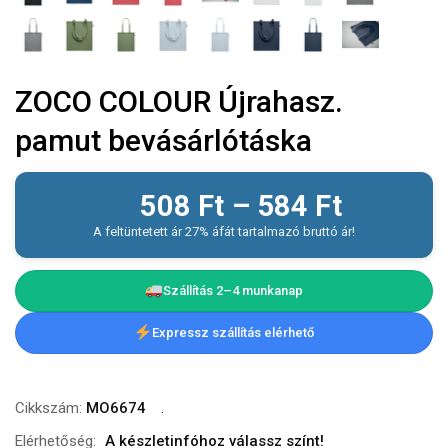
ZOCO COLOUR Újrahasz.
pamut bevásárlótáska
508
Ft
–
584
Ft
A feltüntetett ár 27% áfát tartalmazó bruttó ár!
Szállítás 2–4 munkanap
Expressz szállítás elérhető
Cikkszám:
MO6674
Elérhetőség:
A készletinfóhoz válassz színt!