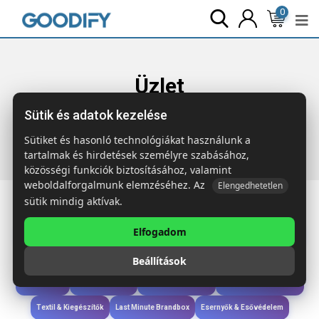
0
Üzlet
Sütik és adatok kezelése
Főoldal
Termékek
Táskák & Utazás
ZOCO COLOUR
Újrahasz. pamut bevásárlótáska
Sütiket és hasonló technológiákat használunk a
tartalmak és hirdetések személyre szabásához,
közösségi funkciók biztosításához, valamint
weboldalforgalmunk elemzéséhez. Az
Elengedhetetlen
sütik mindig aktívak.
Elfogadom
Iroda & Írás
Táskák & Utazás
Étkezés & Ivás
Szóróajándék & Szerszám
Beállítások
Technológia & Kiegészítők
Wellness & Ápolás
Sport & Szabadidő
Újdonságok
Karácsony & Tél
Gyerekek & játékok
Ruházat & Kiegészítők
Textil & Kiegészítők
Last Minute Brandbox
Esernyők & Esővédelem