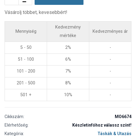
Vásárolj többet, kevesebbért!
Kedvezmény
Mennyiség
Kedvezményes ár
mértéke
5 - 50
2%
-
51 - 100
6%
-
101 - 200
7%
-
201 - 500
8%
-
501 +
10%
-
Cikkszám:
MO6674
Elérhetőség:
Készletinfóhoz válassz színt!
Kategória:
Táskák & Utazás