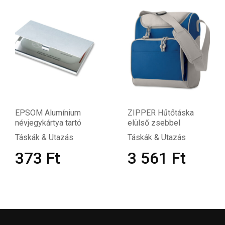
EPSOM Alumínium
ZIPPER Hűtőtáska
névjegykártya tartó
elülső zsebbel
Táskák & Utazás
Táskák & Utazás
373
Ft
3 561
Ft