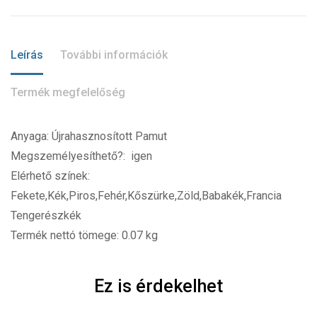
Leírás
További információk
Termék megfelelőség
Anyaga: Újrahasznosított Pamut
Megszemélyesíthető?: igen
Elérhető színek:
Fekete,Kék,Piros,Fehér,Kőszürke,Zöld,Babakék,Francia
Tengerészkék
Termék nettó tömege: 0.07 kg
Ez is érdekelhet