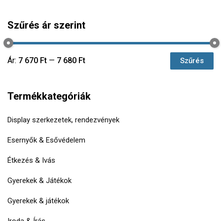
Szűrés ár szerint
Ár:
7 670 Ft
—
7 680 Ft
Szűrés
Termékkategóriák
Display szerkezetek, rendezvények
Esernyők & Esővédelem
Étkezés & Ivás
Gyerekek & Játékok
Gyerekek & játékok
Iroda & Írás