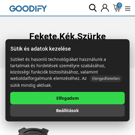
0
Fekete,Kék,Szürke
Sütik és adatok kezelése
Főoldal
Termékek
Fekete,Kék,Szürke
Sütiket és hasonló technológiákat használunk a
tartalmak és hirdetések személyre szabásához,
közösségi funkciók biztosításához, valamint
weboldalforgalmunk elemzéséhez. Az
Elengedhetetlen
sütik mindig aktívak.
Az egyetlen találat
Elfogadom
Beállítások