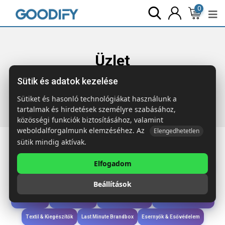
0
Üzlet
Sütik és adatok kezelése
Főoldal
Termékek
Technológia & Kiegészítők
ACAPOW
4000 mAh vez.nélk. powerbank
Sütiket és hasonló technológiákat használunk a
tartalmak és hirdetések személyre szabásához,
közösségi funkciók biztosításához, valamint
weboldalforgalmunk elemzéséhez. Az
Elengedhetetlen
sütik mindig aktívak.
Elfogadom
Iroda & Írás
Táskák & Utazás
Étkezés & Ivás
Szóróajándék & Szerszám
Beállítások
Technológia & Kiegészítők
Wellness & Ápolás
Sport & Szabadidő
Újdonságok
Karácsony & Tél
Gyerekek & játékok
Ruházat & Kiegészítők
Textil & Kiegészítők
Last Minute Brandbox
Esernyők & Esővédelem