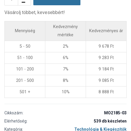
Vásárolj többet, kevesebbért!
Kedvezmény
Mennyiség
Kedvezményes ár
mértéke
5 - 50
2%
9 678
Ft
51 - 100
6%
9 283
Ft
101 - 200
7%
9 184
Ft
201 - 500
8%
9 085
Ft
501 +
10%
8 888
Ft
Cikkszám:
MO2185-03
Elérhetőség:
539 db készleten
Kategória:
Technológia & Kiegészítők