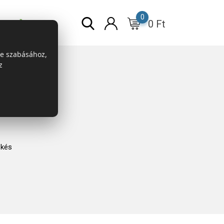
0
0
Ft
r
ESG
re szabásához,
z
 kés