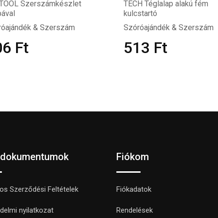
TOOL Szerszámkészlet
TECH Téglalap alakú fém
ával
kulcstartó
róajándék & Szerszám
Szóróajándék & Szerszám
06
Ft
513
Ft
 dokumentumok
Fiókom
nos Szerződési Feltételek
Fiókadatok
delmi nyilatkozat
Rendelések