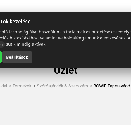
ap
Termékek
Emblémázás és szállítás
Tech = Kedvező á
atok kezelése
sonló technológiákat használunk a tartalmak és hirdetések személy
kciók biztosításához, valamint weboldalforgalmunk elemzéséhez. A
sütik mindig aktívak.
en
Beállítások
Üzlet
ldal
Termékek
Szóróajándék & Szerszám
BOWIE Tapétavágó