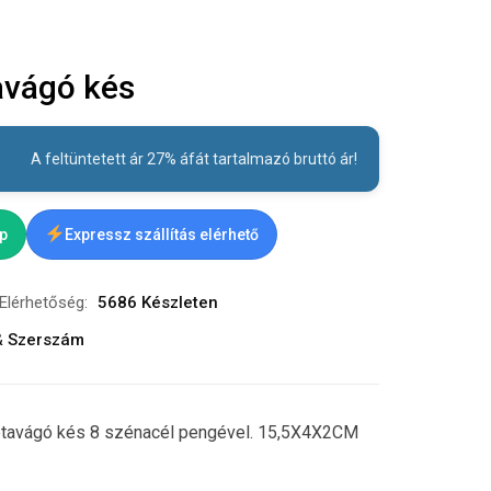
avágó kés
A feltüntetett ár 27% áfát tartalmazó bruttó ár!
ap
Expressz szállítás elérhető
Elérhetőség:
5686 Készleten
& Szerszám
étavágó kés 8 szénacél pengével. 15,5X4X2CM