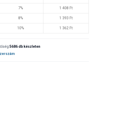
7%
1 408
Ft
8%
1 393
Ft
10%
1 362
Ft
tőség:
5686 db készleten
Szerszám