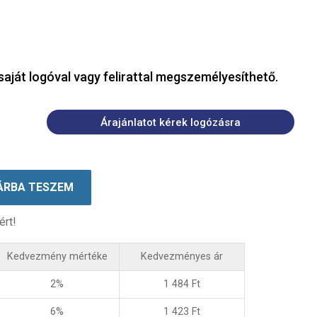
saját logóval vagy felirattal megszemélyesíthető.
Árajánlatot kérek logózásra
ÁRBA TESZEM
ért!
Kedvezmény mértéke
Kedvezményes ár
2%
1 484
Ft
6%
1 423
Ft