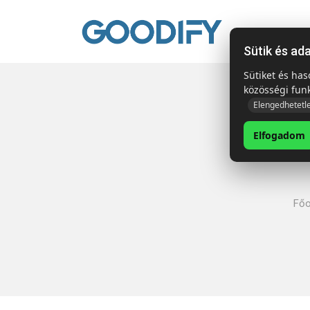
Kezdől
Sütik és ad
Sütiket és ha
közösségi fun
Elengedhetetl
Elfogadom
Főo