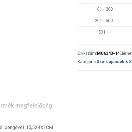
101 - 200
201 - 500
501 +
Cikkszám:
MO6343-14
Elérhe
Kategória:
Szóróajándék & 
rmék megfelelőség
cél pengével. 15,5X4X2CM