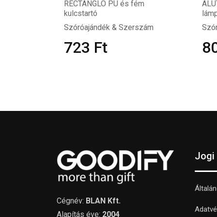
RECTANGLO PU és fém
ALU
kulcstartó
lámp
Szóróajándék & Szerszám
Szó
723
Ft
8
Jogi
Általá
Cégnév:
BLAN Kft.
Adatvé
Alapítás éve:
2004