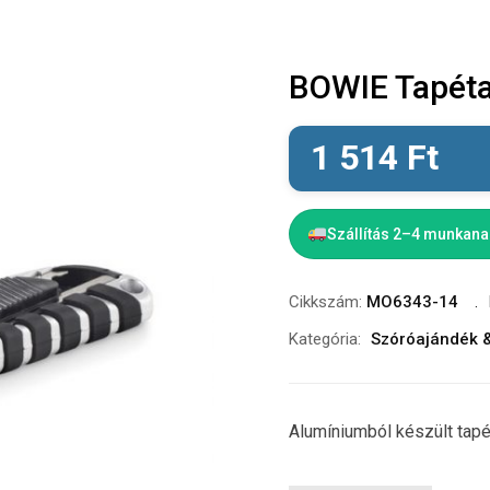
BOWIE Tapét
1 514
Ft
Szállítás 2–4 munkan
Cikkszám:
MO6343-14
Kategória:
Szóróajándék 
Alumíniumból készült tap