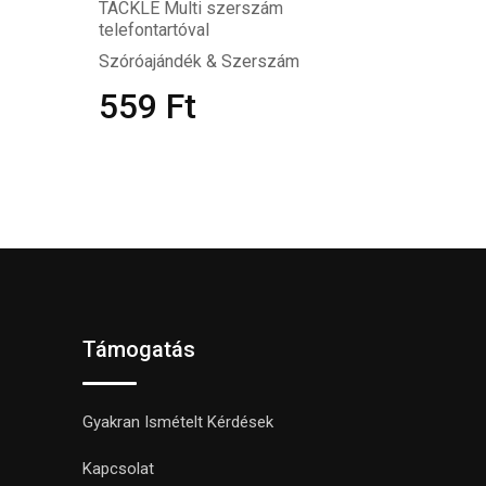
TACKLE Multi szerszám
telefontartóval
Szóróajándék & Szerszám
559
Ft
Támogatás
Gyakran Ismételt Kérdések
Kapcsolat