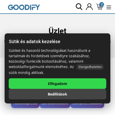
0
Üzlet
Sütik és adatok kezelése
Főoldal
Termékek
Táskák & Utazás
HUNDRED Tornazsák
Sütiket és hasonló technológiákat használunk a
tartalmak és hirdetések személyre szabásához,
közösségi funkciók biztosításához, valamint
weboldalforgalmunk elemzéséhez. Az
Elengedhetetlen
sütik mindig aktívak.
Iroda & Írás
Táskák & Utazás
Étkezés & Ivás
Szóróajándék & Szerszám
Elfogadom
Technológia & Kiegészítők
Wellness & Ápolás
Sport & Szabadidő
Beállítások
Újdonságok
Karácsony & Tél
Gyerekek & játékok
Ruházat & Kiegészítők
Textil & Kiegészítők
Last Minute Brandbox
Esernyők & Esővédelem