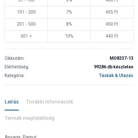
51 - 100
6%
460
Ft
101 - 200
7%
455
Ft
201 - 500
8%
450
Ft
501 +
10%
440
Ft
Cikkszám:
MO8337-13
Elérhetőség:
99286 db készleten
Kategória:
Táskák & Utazás
Leírás
További információk
Termék megfelelőség
Anyaga: Pamut