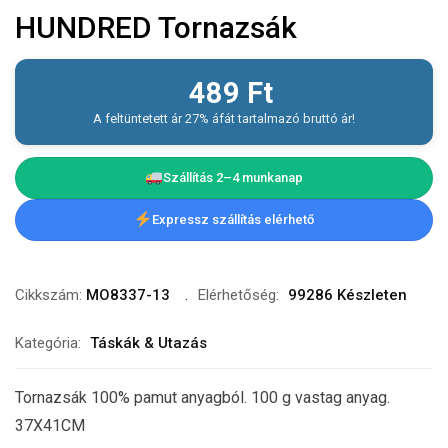
HUNDRED Tornazsák
489
Ft
A feltüntetett ár 27% áfát tartalmazó bruttó ár!
Szállítás 2–4 munkanap
Expressz szállítás elérhető
Cikkszám:
MO8337-13
Elérhetőség:
99286 Készleten
Kategória:
Táskák & Utazás
Tornazsák 100% pamut anyagból. 100 g vastag anyag.
37X41CM