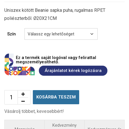
Uniszex kötött Beanie sapka puha, rugalmas RPET
poliészterből. Ø20X21CM
Szín
Ez a termék saját logóval vagy felirattal
megszemélyesíthető.
Árajánlatot kérek logózásra
KOSÁRBA TESZEM
Vásárolj többet, kevesebbért!
Kedvezmény