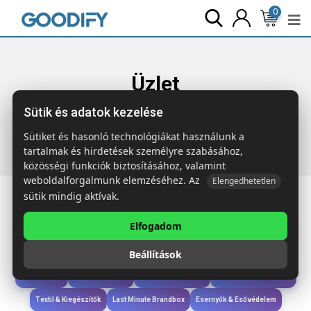
0
Üzlet
Sütik és adatok kezelése
Főoldal
Termékek
Ruházat & Kiegészítők
MARCO RPET
RPET poliészter kötött sapka
Sütiket és hasonló technológiákat használunk a
tartalmak és hirdetések személyre szabásához,
közösségi funkciók biztosításához, valamint
weboldalforgalmunk elemzéséhez. Az
Elengedhetetlen
sütik mindig aktívak.
Elfogadom
Iroda & Írás
Táskák & Utazás
Étkezés & Ivás
Szóróajándék & Szerszám
Beállítások
Technológia & Kiegészítők
Wellness & Ápolás
Sport & Szabadidő
Újdonságok
Karácsony & Tél
Gyerekek & játékok
Ruházat & Kiegészítők
Textil & Kiegészítők
Last Minute Brandbox
Esernyők & Esővédelem