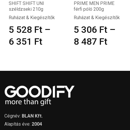
SHIFT SHIFT UNI
PRIME MEN PRIME
széldzseki 210g
férfi póló 200g
Ruházat & Kiegészítők
Ruházat & Kiegészítők
5 528
Ft
–
5 306
Ft
–
6 351
Ft
8 487
Ft
Cégnév:
BLAN Kft.
Alapítás éve:
2004