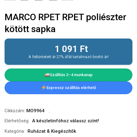
MARCO RPET RPET poliészter
kötött sapka
1 091
Ft
A feltüntetett ár 27% áfát tartalmazó bruttó ár!
Szállítás 2–4 munkanap
Expressz szállítás elérhető
Cikkszám:
MO9964
Elérhetőség:
A készletinfóhoz válassz színt!
Kategória:
Ruházat & Kiegészítők