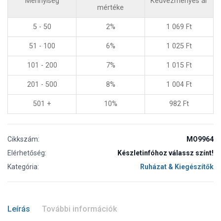
Mennyiség
Kedvezményes ár
mértéke
5 - 50
2%
1 069
Ft
51 - 100
6%
1 025
Ft
101 - 200
7%
1 015
Ft
201 - 500
8%
1 004
Ft
501 +
10%
982
Ft
Cikkszám:
MO9964
Elérhetőség:
Készletinfóhoz válassz színt!
Kategória:
Ruházat & Kiegészítők
Leírás
További információk