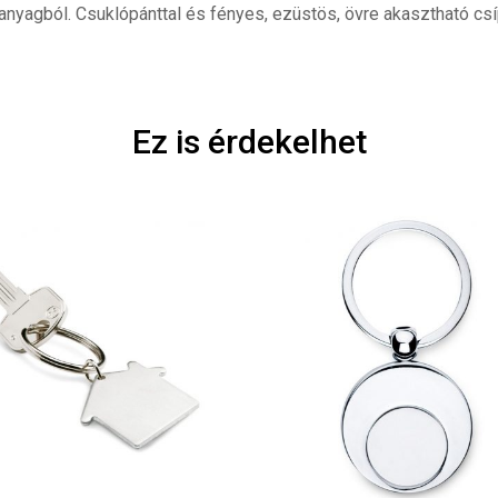
nyagból. Csuklópánttal és fényes, ezüstös, övre akasztható cs
Ez is érdekelhet