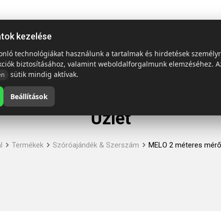
ap
Termékek
Emblémázás és szállítás
Tech = Kedvező á
atok kezelése
sonló technológiákat használunk a tartalmak és hirdetések személy
kciók biztosításához, valamint weboldalforgalmunk elemzéséhez. A
sütik mindig aktívak.
en
Beállítások
Üzlet
l
Termékek
Szóróajándék & Szerszám
MELO 2 méteres mérő