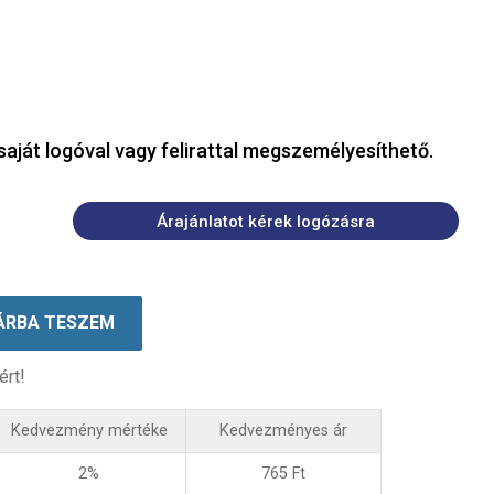
saját logóval vagy felirattal megszemélyesíthető.
Árajánlatot kérek logózásra
ÁRBA TESZEM
ért!
Kedvezmény mértéke
Kedvezményes ár
2%
765
Ft