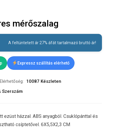
es mérőszalag
A feltüntetett ár 27% áfát tartalmazó bruttó ár!
ap
Expressz szállítás elérhető
Elérhetőség:
10087 Készleten
& Szerszám
t ezüst házzal. ABS anyagból. Csuklópánttal és
sztható csíptetővel. 6X5,5X2,3 CM