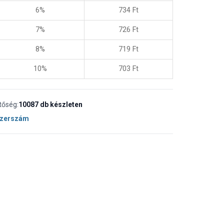
6%
734
Ft
7%
726
Ft
8%
719
Ft
10%
703
Ft
tőség:
10087 db készleten
Szerszám