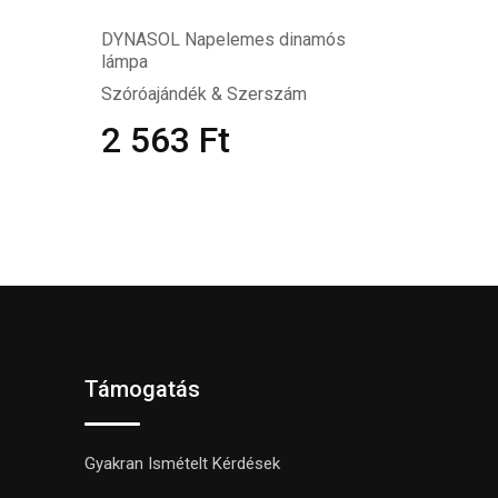
DYNASOL Napelemes dinamós
lámpa
Szóróajándék & Szerszám
2 563
Ft
Támogatás
Gyakran Ismételt Kérdések