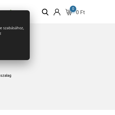
0
0
Ft
r
ESG
re szabásához,
z
szalag