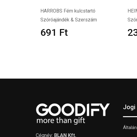
HARROBS Fém kulcstartó
HEIM
Szóróajándék & Szerszám
Szó
691
Ft
2
Jogi
Általá
Cégnév:
BLAN Kft.