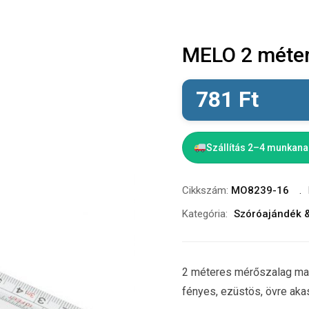
MELO 2 méter
781
Ft
Szállítás 2–4 munkan
Cikkszám:
MO8239-16
Kategória:
Szóróajándék 
2 méteres mérőszalag mat
fényes, ezüstös, övre aka