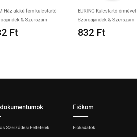
 Ház alakú fém kulcstartó
EURING Kulcstartó érmével
róajándék & Szerszám
Szóróajándék & Szerszám
32
Ft
832
Ft
 dokumentumok
Fiókom
nos Szerződési Feltételek
Fiókadatok