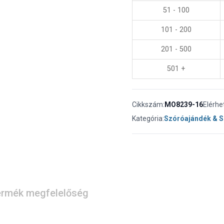
51 - 100
101 - 200
201 - 500
501 +
Cikkszám:
MO8239-16
Elérhe
Kategória:
Szóróajándék & 
rmék megfelelőség