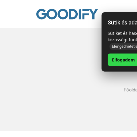
Kezdől
Sütik és ad
Sütiket és ha
közösségi fun
Elengedhetetl
Elfogadom
Főolda