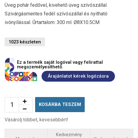
Üveg pohár fedővel, kivehető üveg szívószállal.
Szivárgásmentes fedél szívószállal és nyitható
ivónyílással. Űrtartalom: 300 ml. Ø8X10.5CM
1023 készleten
Ez a termék saját logóval vagy felirattal
megszemélyesíthető.
Árajánlatot kérek logózásra
KOSÁRBA TESZEM
Vásárolj többet, kevesebbért!
Kedvezmény