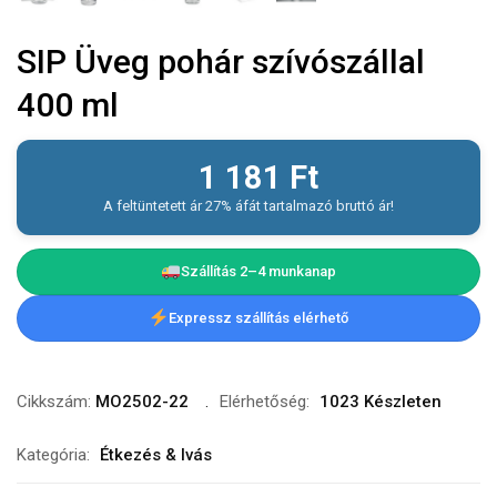
SIP Üveg pohár szívószállal
400 ml
1 181
Ft
A feltüntetett ár 27% áfát tartalmazó bruttó ár!
Szállítás 2–4 munkanap
Expressz szállítás elérhető
Cikkszám:
MO2502-22
Elérhetőség:
1023 Készleten
Kategória:
Étkezés & Ivás