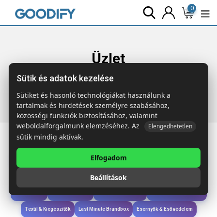
0
Üzlet
Sütik és adatok kezelése
Főoldal
Termékek
Étkezés & Ivás
SIP Üveg pohár
szívószállal 400 ml
Sütiket és hasonló technológiákat használunk a
tartalmak és hirdetések személyre szabásához,
közösségi funkciók biztosításához, valamint
weboldalforgalmunk elemzéséhez. Az
Elengedhetetlen
sütik mindig aktívak.
Elfogadom
Iroda & Írás
Táskák & Utazás
Étkezés & Ivás
Szóróajándék & Szerszám
Beállítások
Technológia & Kiegészítők
Wellness & Ápolás
Sport & Szabadidő
Újdonságok
Karácsony & Tél
Gyerekek & játékok
Ruházat & Kiegészítők
Textil & Kiegészítők
Last Minute Brandbox
Esernyők & Esővédelem