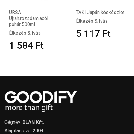
URSA
TAKI Japán késkészlet
Újrah.rozsdam.acél
Étkezés & Ivás
pohár 500ml
5 117
Ft
Étkezés & Ivás
1 584
Ft
Cégnév:
BLAN Kft.
Alapítás éve:
2004