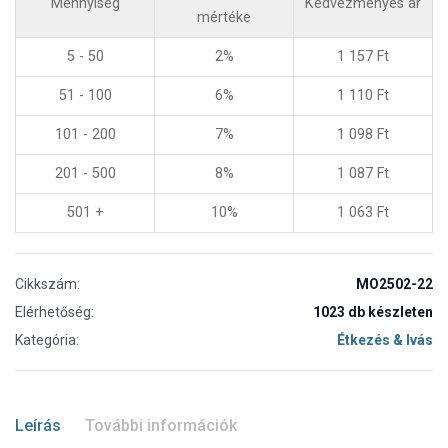
Mennyiség
Kedvezményes ár
mértéke
5 - 50
2%
1 157
Ft
51 - 100
6%
1 110
Ft
101 - 200
7%
1 098
Ft
201 - 500
8%
1 087
Ft
501 +
10%
1 063
Ft
Cikkszám:
MO2502-22
Elérhetőség:
1023 db készleten
Kategória:
Étkezés & Ivás
Leírás
További információk