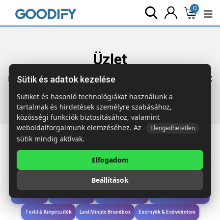
0
Üzlet
Sütik és adatok kezelése
Főoldal
Termékek
Technológia & Kiegészítők
SPEAKBOX
Vez. nélküli bambusz hangszóró
Sütiket és hasonló technológiákat használunk a
tartalmak és hirdetések személyre szabásához,
közösségi funkciók biztosításához, valamint
weboldalforgalmunk elemzéséhez. Az
Elengedhetetlen
sütik mindig aktívak.
Elfogadom
Iroda & Írás
Táskák & Utazás
Étkezés & Ivás
Szóróajándék & Szerszám
Beállítások
Technológia & Kiegészítők
Wellness & Ápolás
Sport & Szabadidő
Újdonságok
Karácsony & Tél
Gyerekek & játékok
Ruházat & Kiegészítők
Textil & Kiegészítők
Last Minute Brandbox
Esernyők & Esővédelem