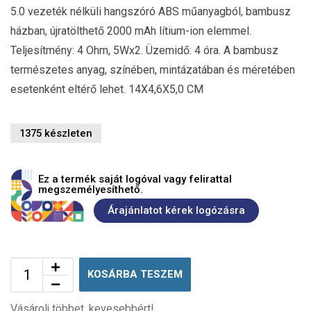
5.0 vezeték nélküli hangszóró ABS műanyagból, bambusz
házban, újratölthető 2000 mAh lítium-ion elemmel.
Teljesítmény: 4 Ohm, 5Wx2. Üzemidő: 4 óra. A bambusz
természetes anyag, színében, mintázatában és méretében
esetenként eltérő lehet. 14X4,6X5,0 CM
1375 készleten
Ez a termék saját logóval vagy felirattal
megszemélyesíthető.
Árajánlatot kérek logózásra
KOSÁRBA TESZEM
Vásárolj többet, kevesebbért!