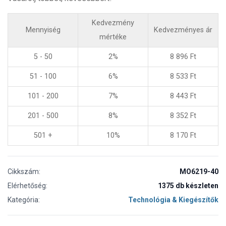
Kedvezmény
Mennyiség
Kedvezményes ár
mértéke
5 - 50
2%
8 896
Ft
51 - 100
6%
8 533
Ft
101 - 200
7%
8 443
Ft
201 - 500
8%
8 352
Ft
501 +
10%
8 170
Ft
Cikkszám:
MO6219-40
Elérhetőség:
1375 db készleten
Kategória:
Technológia & Kiegészítők