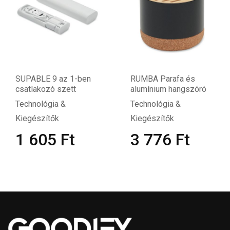
SUPABLE 9 az 1-ben
RUMBA Parafa és
csatlakozó szett
alumínium hangszóró
Technológia &
Technológia &
Kiegészítők
Kiegészítők
1 605
Ft
3 776
Ft