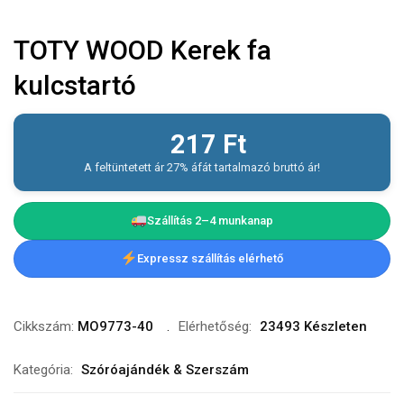
TOTY WOOD Kerek fa
kulcstartó
217
Ft
A feltüntetett ár 27% áfát tartalmazó bruttó ár!
Szállítás 2–4 munkanap
Expressz szállítás elérhető
Cikkszám:
MO9773-40
Elérhetőség:
23493 Készleten
Kategória:
Szóróajándék & Szerszám