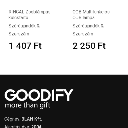
RINGAL Zseblámpás
COB Multifunkciós
kulcstartó
COB lámpa
Szóróajándék &
Szóróajándék &
Szerszám
Szerszám
1 407
Ft
2 250
Ft
Cégnév:
BLAN Kft.
Alapítás éve:
2004