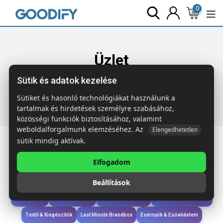
0
Üzlet
Sütik és adatok kezelése
Főoldal
Termékek
Szóróajándék & Szerszám
TOTY
WOOD Kerek fa kulcstartó
Sütiket és hasonló technológiákat használunk a
tartalmak és hirdetések személyre szabásához,
közösségi funkciók biztosításához, valamint
weboldalforgalmunk elemzéséhez. Az
Elengedhetetlen
sütik mindig aktívak.
Elfogadom
Iroda & Írás
Táskák & Utazás
Étkezés & Ivás
Szóróajándék & Szerszám
Beállítások
Technológia & Kiegészítők
Wellness & Ápolás
Sport & Szabadidő
Újdonságok
Karácsony & Tél
Gyerekek & játékok
Ruházat & Kiegészítők
Textil & Kiegészítők
Last Minute Brandbox
Esernyők & Esővédelem