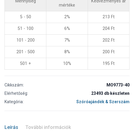
Mennyiség
Kedvezményes ár
mértéke
5 - 50
2%
213
Ft
51 - 100
6%
204
Ft
101 - 200
7%
202
Ft
201 - 500
8%
200
Ft
501 +
10%
195
Ft
Cikkszám:
MO9773-40
Elérhetőség:
23493 db készleten
Kategória:
Szóróajándék & Szerszám
Leírás
További információk