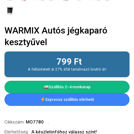
WARMIX Autós jégkaparó
kesztyűvel
799
Ft
A feltüntetett ár 27% áfát tartalmazó bruttó ár!
Szállítás 2–4 munkanap
Expressz szállítás elérhető
Cikkszám:
MO7780
Elérhetőség:
A készletinfóhoz válassz színt!