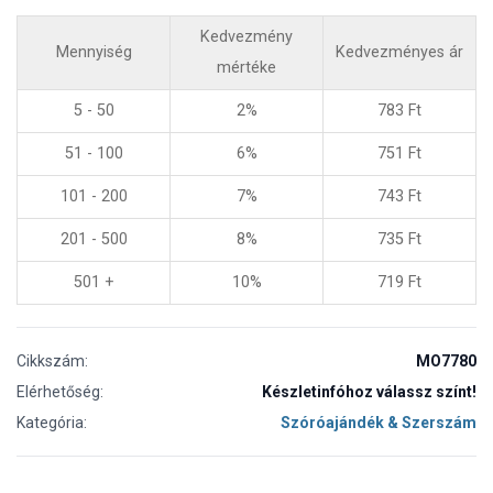
Kedvezmény
Mennyiség
Kedvezményes ár
mértéke
5 - 50
2%
783
Ft
51 - 100
6%
751
Ft
101 - 200
7%
743
Ft
201 - 500
8%
735
Ft
501 +
10%
719
Ft
Cikkszám:
MO7780
Elérhetőség:
Készletinfóhoz válassz színt!
Kategória:
Szóróajándék & Szerszám