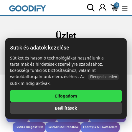
0
Üzlet
Sütik és adatok kezelése
Főoldal
Termékek
Szóróajándék & Szerszám
WARMIX
Autós jégkaparó kesztyűvel
Sütiket és hasonló technológiákat használunk a
tartalmak és hirdetések személyre szabásához,
közösségi funkciók biztosításához, valamint
weboldalforgalmunk elemzéséhez. Az
Elengedhetetlen
sütik mindig aktívak.
Elfogadom
Iroda & Írás
Táskák & Utazás
Étkezés & Ivás
Szóróajándék & Szerszám
Beállítások
Technológia & Kiegészítők
Wellness & Ápolás
Sport & Szabadidő
Újdonságok
Karácsony & Tél
Gyerekek & játékok
Ruházat & Kiegészítők
Textil & Kiegészítők
Last Minute Brandbox
Esernyők & Esővédelem