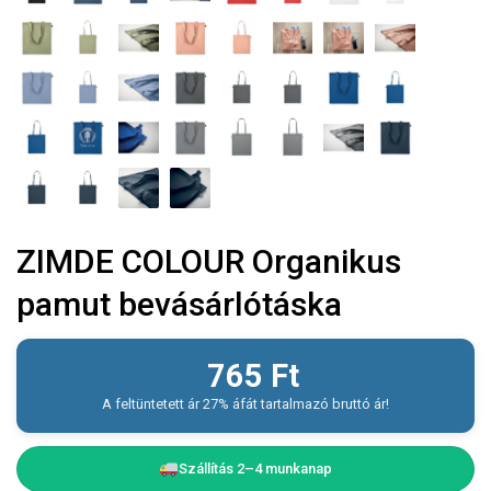
ZIMDE COLOUR Organikus
pamut bevásárlótáska
765
Ft
A feltüntetett ár 27% áfát tartalmazó bruttó ár!
Szállítás 2–4 munkanap