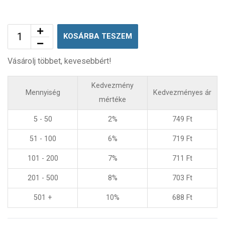
KOSÁRBA TESZEM
Vásárolj többet, kevesebbért!
Kedvezmény
Mennyiség
Kedvezményes ár
mértéke
5 - 50
2%
749
Ft
51 - 100
6%
719
Ft
101 - 200
7%
711
Ft
201 - 500
8%
703
Ft
501 +
10%
688
Ft