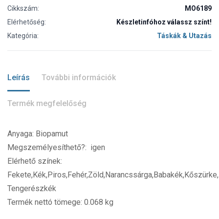
Cikkszám:
MO6189
Elérhetőség:
Készletinfóhoz válassz színt!
Kategória:
Táskák & Utazás
Leírás
További információk
Termék megfelelőség
Anyaga: Biopamut
Megszemélyesíthető?: igen
Elérhető színek:
Fekete,Kék,Piros,Fehér,Zöld,Narancssárga,Babakék,Kőszürke,K
Tengerészkék
Termék nettó tömege: 0.068 kg