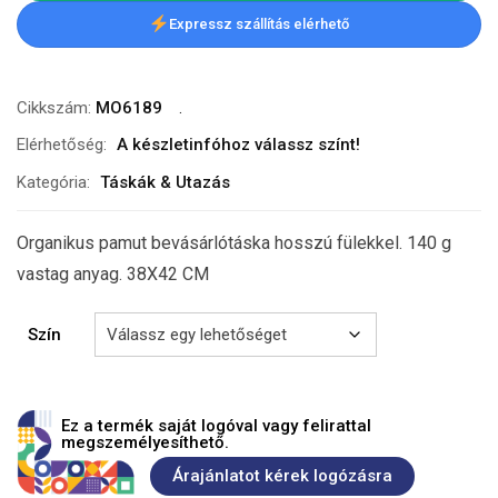
Expressz szállítás elérhető
Cikkszám:
MO6189
Elérhetőség:
A készletinfóhoz válassz színt!
Kategória:
Táskák & Utazás
Organikus pamut bevásárlótáska hosszú fülekkel. 140 g
vastag anyag. 38X42 CM
Szín
Ez a termék saját logóval vagy felirattal
megszemélyesíthető.
Árajánlatot kérek logózásra