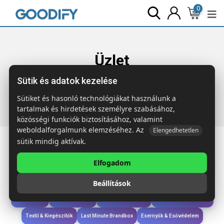
0
Üzlet
Sütik és adatok kezelése
Főoldal
Termékek
Táskák & Utazás
ZIMDE COLOUR
Organikus pamut bevásárlótáska
Sütiket és hasonló technológiákat használunk a
tartalmak és hirdetések személyre szabásához,
közösségi funkciók biztosításához, valamint
weboldalforgalmunk elemzéséhez. Az
Elengedhetetlen
sütik mindig aktívak.
Elfogadom
Iroda & Írás
Táskák & Utazás
Étkezés & Ivás
Szóróajándék & Szerszám
Beállítások
Technológia & Kiegészítők
Wellness & Ápolás
Sport & Szabadidő
Újdonságok
Karácsony & Tél
Gyerekek & játékok
Ruházat & Kiegészítők
Textil & Kiegészítők
Last Minute Brandbox
Esernyők & Esővédelem