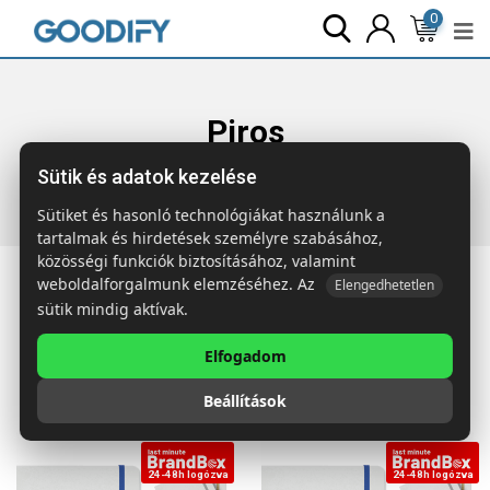
0
Piros
Sütik és adatok kezelése
Főoldal
Termékek
Piros
Sütiket és hasonló technológiákat használunk a
tartalmak és hirdetések személyre szabásához,
közösségi funkciók biztosításához, valamint
weboldalforgalmunk elemzéséhez. Az
Elengedhetetlen
sütik mindig aktívak.
1 –
22
találat mutatása a 86 találatból
Elfogadom
Beállítások
24-48h logózva
24-48h logózva