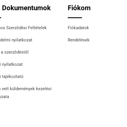
i Dokumentumok
Fiókom
nos Szerződési Feltételek
Fiókadatok
delmi nyilatkozat
Rendelések
s a szerződéstől
i nyilatkozat
i tájékoztató
 vett küldemények kezelési
yzata