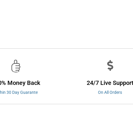
0% Money Back
24/7 Live Suppor
thin 30 Day Guarante
On All Orders