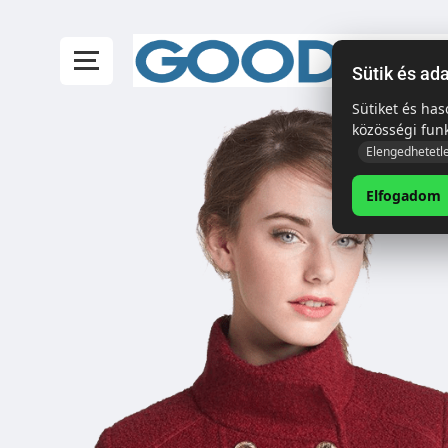
Sütik és ad
Sütiket és ha
közösségi fun
Elengedhetetl
Elfogadom