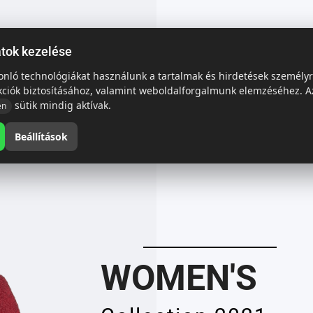
Stylist modern Wireless Keyboard With
Stunning Design & Ultra Slim Design
atok kezelése
View Collection
sonló technológiákat használunk a tartalmak és hirdetések személy
WOMEN'S
kciók biztosításához, valamint weboldalforgalmunk elemzéséhez. A
sütik mindig aktívak.
en
Collection 2021
Beállítások
Stylist modern Wireless Keyboard With
Stunning Design & Ultra Slim Design
View Collection
WOMEN'S