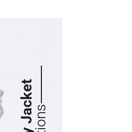
WOMEN'S
Collection 2021
Stylist modern Wireless Keyboard With
Stunning Design & Ultra Slim Design
View Collection
WOMEN'S
Trendy Jacket
Collection 2021
Stylist modern Wireless Keyboard With
Stunning Design & Ultra Slim Design