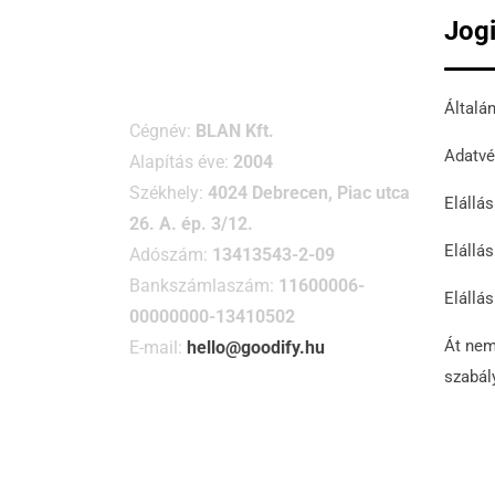
Jog
Általá
Cégnév:
BLAN Kft.
Adatvé
Alapítás éve:
2004
Székhely:
4024 Debrecen, Piac utca
Elállá
26. A. ép. 3/12.
Elállás
Adószám:
13413543-2-09
Bankszámlaszám:
11600006-
Elállás
00000000-13410502
Át nem
E-mail:
hello@goodify.hu
szabál