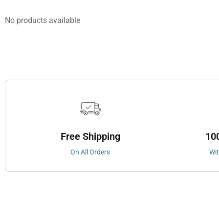
No products available
Free Shipping
10
On All Orders
Wi