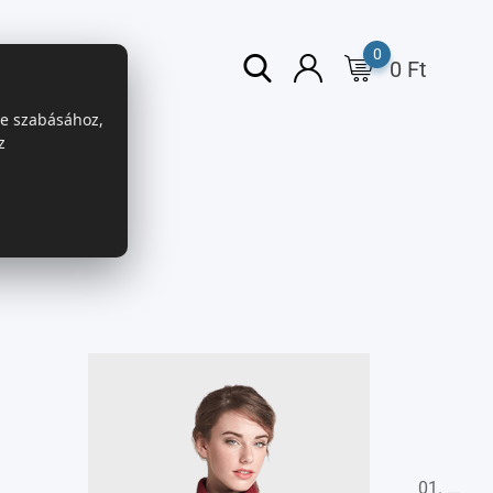
0
0
Ft
re szabásához,
z