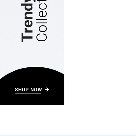
Collections
View Collection
WOMEN'S
Collection 2021
Stylist modern Wireless Keyboard With
Stunning Design & Ultra Slim Design
View Collection
SHOP NOW